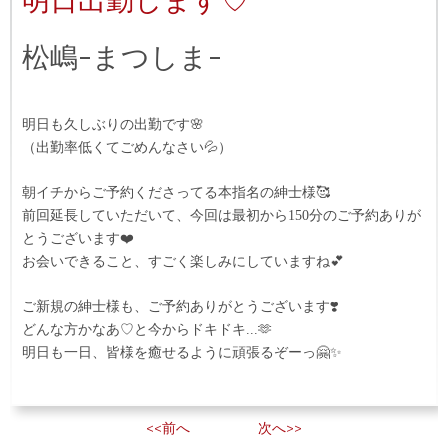
松嶋-まつしま-
明日も久しぶりの出勤です🌸
（出勤率低くてごめんなさい💦）
朝イチからご予約くださってる本指名の紳士様🥰
前回延長していただいて、今回は最初から150分のご予約ありが
とうございます❤️
お会いできること、すごく楽しみにしていますね💕
ご新規の紳士様も、ご予約ありがとうございます❣️
どんな方かなあ♡と今からドキドキ...🫶
明日も一日、皆様を癒せるように頑張るぞーっ🤗✨
<<前へ
次へ>>