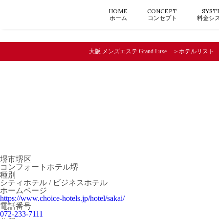
HOME
CONCEPT
SYST
ホーム
コンセプト
料金シ
大阪 メンズエステ Grand Luxe
ホテルリスト
堺市堺区
コンフォートホテル堺
種別
シティホテル / ビジネスホテル
ホームページ
https://www.choice-hotels.jp/hotel/sakai/
電話番号
072-233-7111