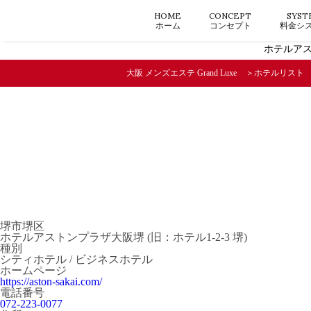
HOME
CONCEPT
SYST
ホーム
コンセプト
料金シ
ホテルアス
大阪 メンズエステ Grand Luxe
ホテルリスト
堺市堺区
ホテルアストンプラザ大阪堺 (旧：ホテル1-2-3 堺)
種別
シティホテル / ビジネスホテル
ホームページ
https://aston-sakai.com/
電話番号
072-223-0077