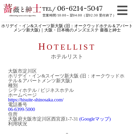
06-6214-5047
TEL/
営業時間/10:00～翌04:00（翌02:30 受付終了）
ホリデイ・イン&スイーツ新大阪 (旧：オークウッドホテル＆アパート
メンツ新大阪)｜大阪・日本橋のメンズエステ 薔薇と紳士
H
OTELLIST
ホテルリスト
大阪市淀川区
ホリデイ・イン&スイーツ新大阪 (旧：オークウッドホ
テル＆アパートメンツ新大阪)
種別
シティホテル / ビジネスホテル
ホームページ
https://hisuite-shinosaka.com/
電話番号
06-6399-5000
住所
大阪府大阪市淀川区西宮原1-7-31
(Googleマップ)
利用状況