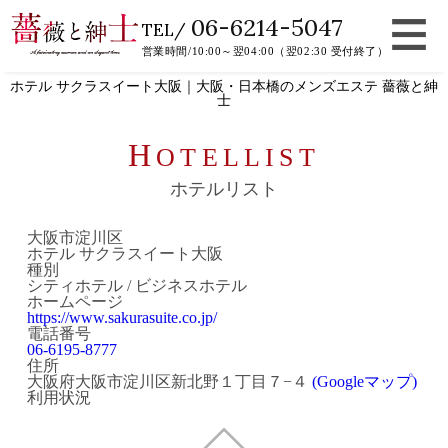
06-6214-5047
TEL/
営業時間/10:00～翌04:00（翌02:30 受付終了）
ホテル サクラスイート大阪｜大阪・日本橋のメンズエステ 薔薇と紳
士
H
OTELLIST
ホテルリスト
大阪市淀川区
ホテル サクラスイート大阪
種別
シティホテル / ビジネスホテル
ホームページ
https://www.sakurasuite.co.jp/
電話番号
06-6195-8777
住所
大阪府大阪市淀川区新北野１丁目７−４
(Googleマップ)
利用状況