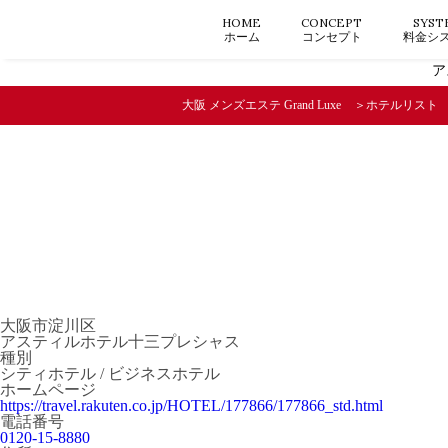
HOME
CONCEPT
SYST
ホーム
コンセプト
料金シ
ア
大阪 メンズエステ Grand Luxe
ホテルリスト
大阪市淀川区
アスティルホテル十三プレシャス
種別
シティホテル / ビジネスホテル
ホームページ
https://travel.rakuten.co.jp/HOTEL/177866/177866_std.html
電話番号
0120-15-8880