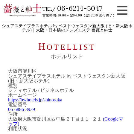
06-6214-5047
TEL/
営業時間/10:00～翌04:00（翌02:30 受付終了）
シュアステイプラスホテル by ベストウェスタン新大阪 (旧：新大阪ホ
テル)｜大阪・日本橋のメンズエステ 薔薇と紳士
H
OTELLIST
ホテルリスト
大阪市淀川区
シュアステイプラスホテル by ベストウェスタン新大阪
(旧：新大阪ホテル)
種別
シティホテル / ビジネスホテル
ホームページ
https://bwhotels.jp/shinosaka
電話番号
06-6886-3939
住所
大阪府大阪市淀川区西中島２丁目１１−２１
(Googleマ
ップ)
利用状況