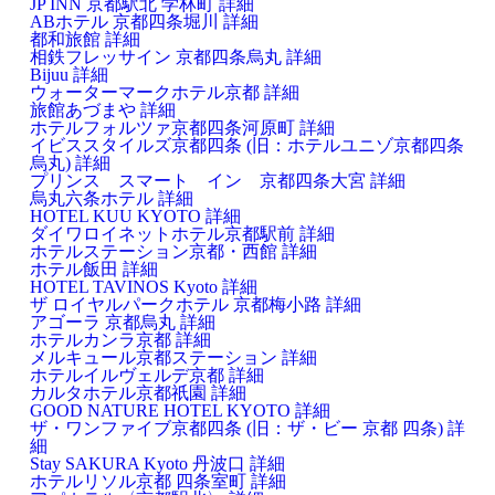
JP INN 京都駅北 学林町
詳細
ABホテル 京都四条堀川
詳細
都和旅館
詳細
相鉄フレッサイン 京都四条烏丸
詳細
Bijuu
詳細
ウォーターマークホテル京都
詳細
旅館あづまや
詳細
ホテルフォルツァ京都四条河原町
詳細
イビススタイルズ京都四条 (旧：ホテルユニゾ京都四条
烏丸)
詳細
プリンス スマート イン 京都四条大宮
詳細
烏丸六条ホテル
詳細
HOTEL KUU KYOTO
詳細
ダイワロイネットホテル京都駅前
詳細
ホテルステーション京都・西館
詳細
ホテル飯田
詳細
HOTEL TAVINOS Kyoto
詳細
ザ ロイヤルパークホテル 京都梅小路
詳細
アゴーラ 京都烏丸
詳細
ホテルカンラ京都
詳細
メルキュール京都ステーション
詳細
ホテルイルヴェルデ京都
詳細
カルタホテル京都祇園
詳細
GOOD NATURE HOTEL KYOTO
詳細
ザ・ワンファイブ京都四条 (旧：ザ・ビー 京都 四条)
詳
細
Stay SAKURA Kyoto 丹波口
詳細
ホテルリソル京都 四条室町
詳細