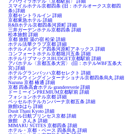
アパヴィラホテル〈京都駅前〉
詳細
スマイルホテル京都四条 (旧：ホテルオークス京都四
条)
詳細
京都セントラルイン
詳細
京都東急ホテル
詳細
R&Bホテル京都四条河原町
詳細
三井ガーデンホテル京都四条
詳細
松本旅館
詳細
京都 旅館 湯の宿 松栄
詳細
ホテル法華クラブ京都
詳細
ホテルメルディア四条河原町アネックス
詳細
コンフォートホテル京都堀川五条
詳細
ホテルリブマックスBUDGET京都駅前
詳細
アパホテル〈京都五条大宮〉 (旧：ホテルWBF五条大
宮)
詳細
ホテルグランバッハ京都セレクト
詳細
ホテルウィングインターナショナル京都四条烏丸
詳細
Nazuna 京都 椿通
詳細
京都 四条高倉ホテル grandereverie
詳細
ドーミーインPREMIUM京都駅前
詳細
フォションホテル京都
詳細
ベッセルホテルカンパーナ京都五条
詳細
旅館ゆはら
詳細
Dusit Thani Kyoto
詳細
ホテル日航プリンセス京都
詳細
旅館 さんき
詳細
MIMARU SUITES 京都四条
詳細
ホテル・京都・ベース 四条烏丸
詳細