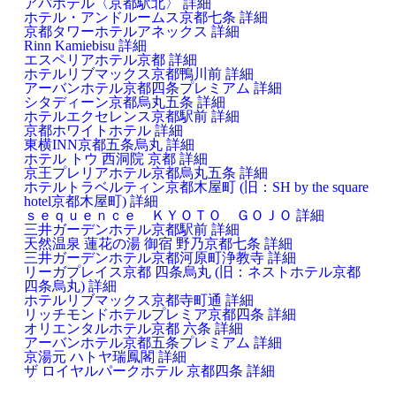
アパホテル〈京都駅北〉
詳細
ホテル・アンドルームス京都七条
詳細
京都タワーホテルアネックス
詳細
Rinn Kamiebisu
詳細
エスペリアホテル京都
詳細
ホテルリブマックス京都鴨川前
詳細
アーバンホテル京都四条プレミアム
詳細
シタディーン京都烏丸五条
詳細
ホテルエクセレンス京都駅前
詳細
京都ホワイトホテル
詳細
東横INN京都五条烏丸
詳細
ホテル トウ 西洞院 京都
詳細
京王プレリアホテル京都烏丸五条
詳細
ホテルトラベルティン京都木屋町 (旧：SH by the square
hotel京都木屋町)
詳細
ｓｅｑｕｅｎｃｅ ＫＹＯＴＯ ＧＯＪＯ
詳細
三井ガーデンホテル京都駅前
詳細
天然温泉 蓮花の湯 御宿 野乃京都七条
詳細
三井ガーデンホテル京都河原町浄教寺
詳細
リーガプレイス京都 四条烏丸 (旧：ネストホテル京都
四条烏丸)
詳細
ホテルリブマックス京都寺町通
詳細
リッチモンドホテルプレミア京都四条
詳細
オリエンタルホテル京都 六条
詳細
アーバンホテル京都五条プレミアム
詳細
京湯元 ハトヤ瑞鳳閣
詳細
ザ ロイヤルパークホテル 京都四条
詳細