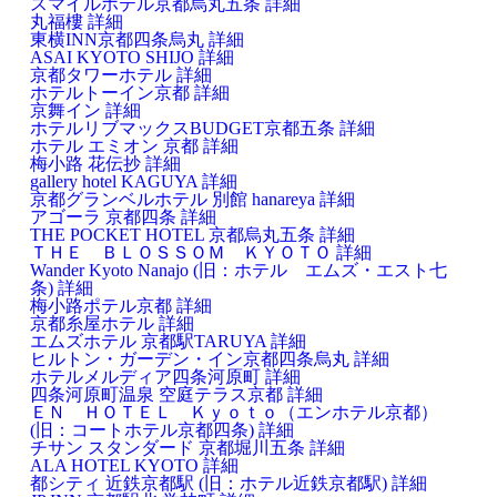
スマイルホテル京都烏丸五条
詳細
丸福樓
詳細
東横INN京都四条烏丸
詳細
ASAI KYOTO SHIJO
詳細
京都タワーホテル
詳細
ホテルトーイン京都
詳細
京舞イン
詳細
ホテルリブマックスBUDGET京都五条
詳細
ホテル エミオン 京都
詳細
梅小路 花伝抄
詳細
gallery hotel KAGUYA
詳細
京都グランベルホテル 別館 hanareya
詳細
アゴーラ 京都四条
詳細
THE POCKET HOTEL 京都烏丸五条
詳細
ＴＨＥ ＢＬＯＳＳＯＭ ＫＹＯＴＯ
詳細
Wander Kyoto Nanajo (旧：ホテル エムズ・エスト七
条)
詳細
梅小路ポテル京都
詳細
京都糸屋ホテル
詳細
エムズホテル 京都駅TARUYA
詳細
ヒルトン・ガーデン・イン京都四条烏丸
詳細
ホテルメルディア四条河原町
詳細
四条河原町温泉 空庭テラス京都
詳細
ＥＮ ＨＯＴＥＬ Ｋｙｏｔｏ（エンホテル京都）
(旧：コートホテル京都四条)
詳細
チサン スタンダード 京都堀川五条
詳細
ALA HOTEL KYOTO
詳細
都シティ 近鉄京都駅 (旧：ホテル近鉄京都駅)
詳細