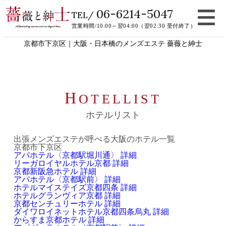
06-6214-5047
TEL/
営業時間/10:00～翌04:00（翌02:30 受付終了）
京都市下京区｜大阪・日本橋のメンズエステ 薔薇と紳士
H
OTELLIST
ホテルリスト
出張メンズエステが呼べる大阪のホテル一覧
京都市下京区
アパホテル〈京都駅堀川通〉
詳細
リーガロイヤルホテル京都
詳細
京都新阪急ホテル
詳細
アパホテル〈京都駅前〉
詳細
ホテルマイステイズ京都四条
詳細
ホテルグランヴィア京都
詳細
京都センチュリーホテル
詳細
ダイワロイネットホテル京都四条烏丸
詳細
からすま京都ホテル
詳細