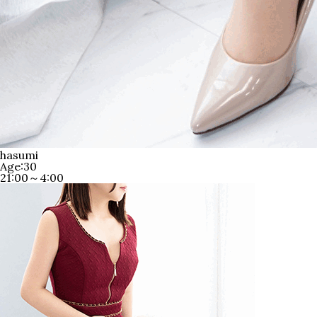
hasumi
Age:30
21:00～4:00