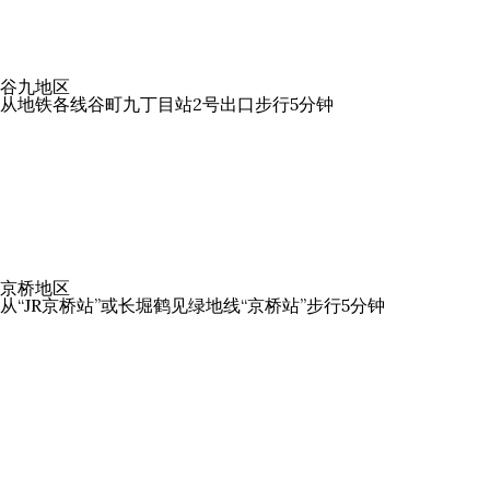
谷九地区
从地铁各线谷町九丁目站2号出口步行5分钟
京桥地区
从“JR京桥站”或长堀鹤见绿地线“京桥站”步行5分钟