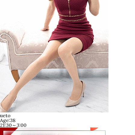
ueto
Age:38
21:30～3:00