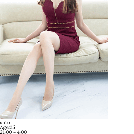
sato
Age:35
21:00～4:00