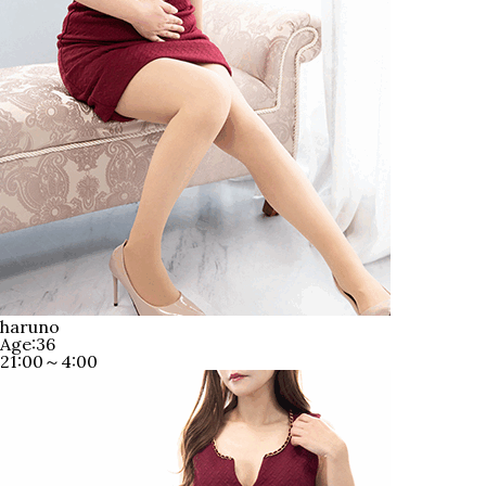
haruno
Age:36
21:00～4:00